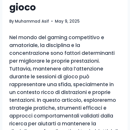
gioco
By
Muhammad Asif
May 9, 2025
Nel mondo del gaming competitivo e
amatoriale, la disciplina e la
concentrazione sono fattori determinanti
per migliorare le proprie prestazioni.
Tuttavia, mantenere alta l’attenzione
durante le sessioni di gioco può
rappresentare una sfida, specialmente in
un contesto ricco di distrazioni e proprie
tentazioni. In questo articolo, esploreremo
strategie pratiche, strumenti efficaci e
approcci comportamentali validati dalla
ricerca per aiutarti a mantenere la