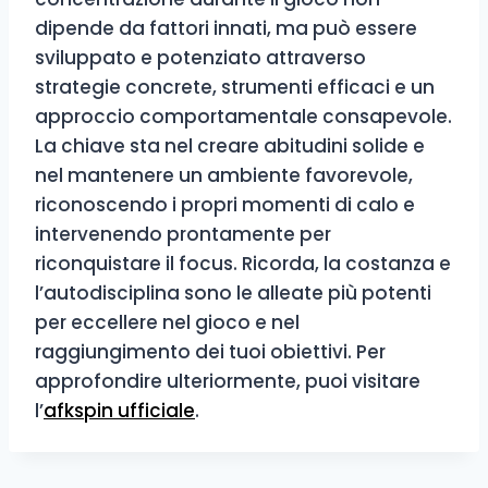
dipende da fattori innati, ma può essere
sviluppato e potenziato attraverso
strategie concrete, strumenti efficaci e un
approccio comportamentale consapevole.
La chiave sta nel creare abitudini solide e
nel mantenere un ambiente favorevole,
riconoscendo i propri momenti di calo e
intervenendo prontamente per
riconquistare il focus. Ricorda, la costanza e
l’autodisciplina sono le alleate più potenti
per eccellere nel gioco e nel
raggiungimento dei tuoi obiettivi. Per
approfondire ulteriormente, puoi visitare
l’
afkspin ufficiale
.