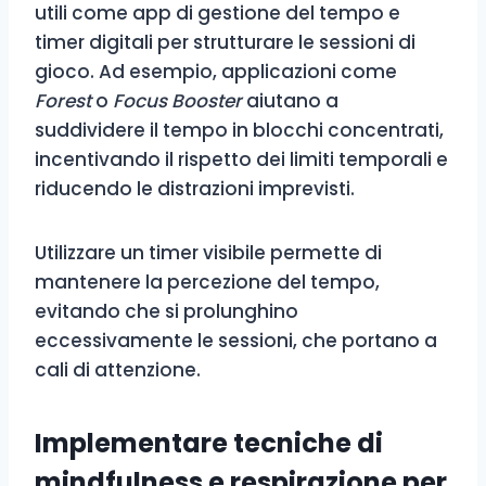
utili come app di gestione del tempo e
timer digitali per strutturare le sessioni di
gioco. Ad esempio, applicazioni come
Forest
o
Focus Booster
aiutano a
suddividere il tempo in blocchi concentrati,
incentivando il rispetto dei limiti temporali e
riducendo le distrazioni imprevisti.
Utilizzare un timer visibile permette di
mantenere la percezione del tempo,
evitando che si prolunghino
eccessivamente le sessioni, che portano a
cali di attenzione.
Implementare tecniche di
mindfulness e respirazione per