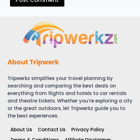
About Tripwerk
Tripwerkz simplifies your travel planning by
searching and comparing the best deals on
everything from flights and hotels to car rentals
and theatre tickets. Whether you’re exploring a city
or the great outdoors, let Tripwerkz guide you to
the best experiences.
About Us
Contact Us
Privacy Policy
Terms & Conditions
Affiliate Disclaimer