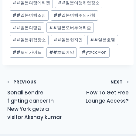
#
#일본여행에티켓
#
#일본여행위험장소
#
#일본여행조심
#
#일본여행주의사항
#
#일본여행팁
#
#일본오버투어리즘
#
#일본위험장소
#
#일본현지인
#
#일본호텔
#
#토시가이드
#
#호텔예약
#
yt?cc=on
Post
PREVIOUS
NEXT
Sonali Bendre
How To Get Free
navigation
fighting cancer In
Lounge Access?
New York gets a
visitor Akshay kumar