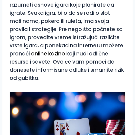
razumeti osnove igara koje planirate da
igrate. Svaka igra, bilo da se radi o slot
mašinama, pokera ili ruleta, ima svoja
pravila i strategije. Pre nego što počnete sa
igrom, provedite vreme istražujući različite
vrste igara, a ponekad na internetu možete
pronaći
online kazino
koji nudi odlične
resurse i savete. Ovo će vam pomoći da
donesete informisane odluke i smanjite rizik
od gubitka.