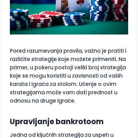
Pored razumevanja pravila, važno je pratiti i
različite strategije koje možete primeniti. Na
primer, u pokeru postoji veliki broj strategija
koje se mogu koristiti u zavisnosti od vaših
karata i igrača za stolom. Učenje o ovim
strategijama može vam dati prednost u
odnosu na druge igrače.
Upravljanje bankrotoom
Jedna od ključnih strategija za uspeh u