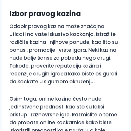
Izbor pravog kazina
Odabir pravog kazina može značajno
uticati na vaše iskustvo kockanja. Istražite
različite kazina i njihove ponude, kao što su
bonusi, promocije i vrste igara. Neki kazina
nude bolje šanse za pobedu nego drugi.
Takođe, proverite reputaciju kazina i
recenzije drugih igrača kako biste osigurali
da kockate u sigurnom okruženju.
Osim toga, online kazina često nude
jedinstvene prednosti kao što su lakši
pristup i raznovrsne igre. Razmislite o tome
da probate online kockarnice kako biste
iskoristili prednosti koje pružaju, a koje