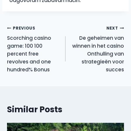
odgovoran i zabavan način.
Post
PREVIOUS
NEXT
Scorching casino
De geheimen van
navigation
game: 100 100
winnen in het casino
percent free
Onthulling van
revolves and one
strategieën voor
hundred% Bonus
succes
Similar Posts