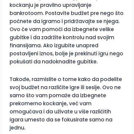
kockanju je pravilno upravljanje
bankrotoom. Postavite budžet pre nego što
počnete da igramo i pridržavajte se njega.
Ovo će vam pomoći da izbegnete velike
gubitke i da zadržite kontrolu nad svojim
finansijama. Ako izgubite unapred
postavljeni iznos, bolje je prekinuti igru nego
pokušati da nadoknadite gubitke.
Takođe, razmislite o tome kako da podelite
svoj budžet na različite igre ili sesije. Ovo ne
samo što vam pomaže da izbegnete
prekomerno kockanje, već vam
omogućava i da uživate u više različitih
igara umesto da se fokusirate samo na
jednu.