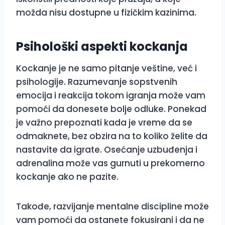
možda nisu dostupne u fizičkim kazinima.
Psihološki aspekti kockanja
Kockanje je ne samo pitanje veštine, već i
psihologije. Razumevanje sopstvenih
emocija i reakcija tokom igranja može vam
pomoći da donesete bolje odluke. Ponekad
je važno prepoznati kada je vreme da se
odmaknete, bez obzira na to koliko želite da
nastavite da igrate. Osećanje uzbuđenja i
adrenalina može vas gurnuti u prekomerno
kockanje ako ne pazite.
Takođe, razvijanje mentalne discipline može
vam pomoći da ostanete fokusirani i da ne