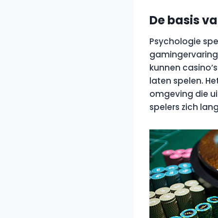
De basis v
Psychologie spee
gamingervaring
kunnen casino’s
laten spelen. He
omgeving die u
spelers zich lan