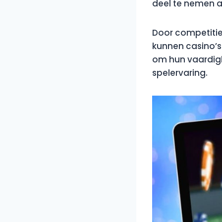
deel te nemen a
Door competitie
kunnen casino’s 
om hun vaardigh
spelervaring.