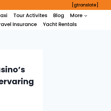
[gtranslate]
axi
Tour Activites
Blog
More
ravel Insurance
Yacht Rentals
sino’s
ervaring