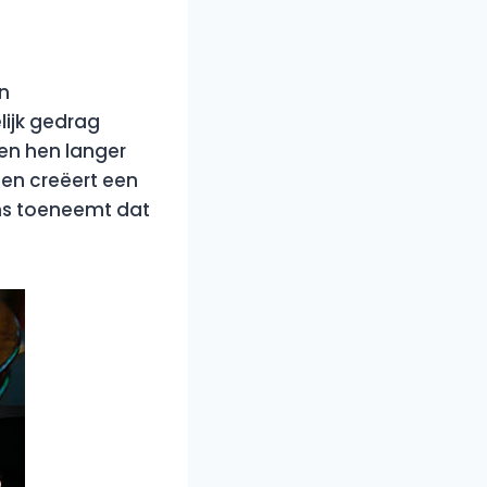
un
ijk gedrag
en hen langer
den creëert een
ns toeneemt dat