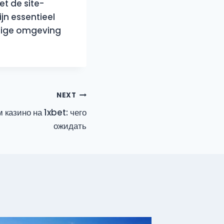
t de site-
jn essentieel
lige omgeving
NEXT
 казино на 1xbet: чего
ожидать