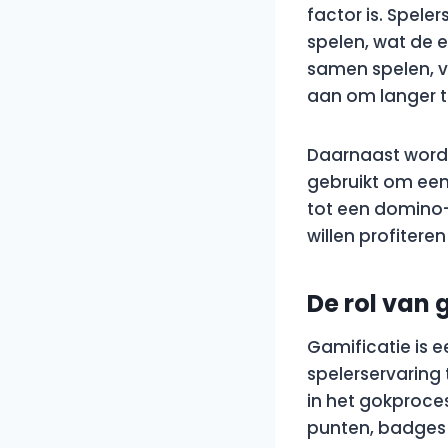
factor is. Spele
spelen, wat de 
samen spelen, v
aan om langer t
Daarnaast worden
gebruikt om een
tot een domino-
willen profitere
De rol van 
Gamificatie is 
spelerservaring
in het gokproce
punten, badges