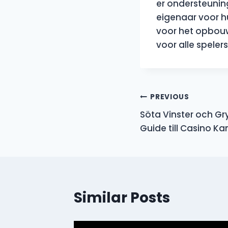
er ondersteunin
eigenaar voor hu
voor het opbou
voor alle spelers
Post
PREVIOUS
Söta Vinster och G
navigation
Guide till Casino K
Similar Posts