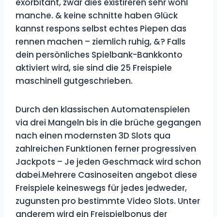
exorbitant, zwar dies existireren sehr wohl
manche. & keine schnitte haben Glück
kannst respons selbst echtes Piepen das
rennen machen – ziemlich ruhig, &? Falls
dein persönliches Spielbank-Bankkonto
aktiviert wird, sie sind die 25 Freispiele
maschinell gutgeschrieben.
Durch den klassischen Automatenspielen
via drei Mangeln bis in die brüche gegangen
nach einen modernsten 3D Slots qua
zahlreichen Funktionen ferner progressiven
Jackpots – Je jeden Geschmack wird schon
dabei.Mehrere Casinoseiten angebot diese
Freispiele keineswegs für jedes jedweder,
zugunsten pro bestimmte Video Slots. Unter
anderem wird ein Freispielbonus der