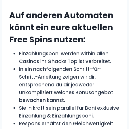
Auf anderen Automaten
könnt ein eure aktuellen
Free Spins nutzen:
Einzahlungsboni werden within allen
Casinos ihr Ghacks Toplist verbreitet.
In ein nachfolgenden Schritt-für-
Schritt-Anleitung zeigen wir dir,
entsprechend du dir jedweder
unkompliziert welches Bonusangebot
bewachen kannst.
Sie in kraft sein parallel für Boni exklusive
Einzahlung & Einzahlungsboni.
Respons erhältst den Gleichwertigkeit