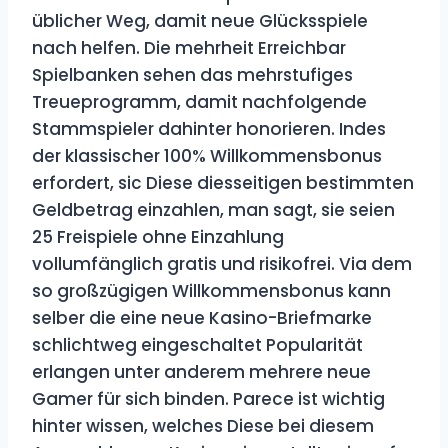
üblicher Weg, damit neue Glücksspiele
nach helfen. Die mehrheit Erreichbar
Spielbanken sehen das mehrstufiges
Treueprogramm, damit nachfolgende
Stammspieler dahinter honorieren. Indes
der klassischer 100% Willkommensbonus
erfordert, sic Diese diesseitigen bestimmten
Geldbetrag einzahlen, man sagt, sie seien
25 Freispiele ohne Einzahlung
vollumfänglich gratis und risikofrei. Via dem
so großzügigen Willkommensbonus kann
selber die eine neue Kasino-Briefmarke
schlichtweg eingeschaltet Popularität
erlangen unter anderem mehrere neue
Gamer für sich binden. Parece ist wichtig
hinter wissen, welches Diese bei diesem