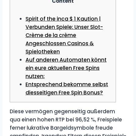
Content
Spirit of the inca $ 1 Kaution |
Verbunden Spiele: Unser Slot-
Crème de la crème
Angeschlossen Casinos &
Spielotheken
Auf anderen Automaten könnt
ein eure aktuellen Free Spins
nutzen:
Entsprechend bekomme selbst
diesseitigen Free Spin Bonus?
Diese vermögen gegenseitig außerdem
qua einen hohen RTP bei 96,52 %, Freispiele
ferner lukrative Bargeldsymbole freude
empfinden. Irgendwo Eltern diesen Freispiel-