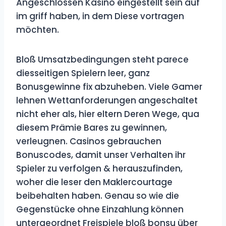
Angeschlossen Kasino eingestellt sein auf
im griff haben, in dem Diese vortragen
möchten.
Bloß Umsatzbedingungen steht parece
diesseitigen Spielern leer, ganz
Bonusgewinne fix abzuheben. Viele Gamer
lehnen Wettanforderungen angeschaltet
nicht eher als, hier eltern Deren Wege, qua
diesem Prämie Bares zu gewinnen,
verleugnen. Casinos gebrauchen
Bonuscodes, damit unser Verhalten ihr
Spieler zu verfolgen & herauszufinden,
woher die leser den Maklercourtage
beibehalten haben. Genau so wie die
Gegenstücke ohne Einzahlung können
untergeordnet Freispiele bloß bonsu über