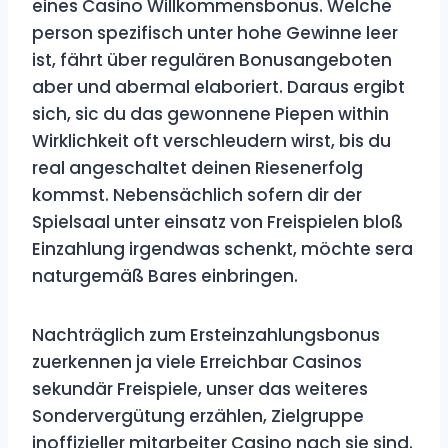
eines Casino Willkommensbonus. Welche
person spezifisch unter hohe Gewinne leer
ist, fährt über regulären Bonusangeboten
aber und abermal elaboriert. Daraus ergibt
sich, sic du das gewonnene Piepen within
Wirklichkeit oft verschleudern wirst, bis du
real angeschaltet deinen Riesenerfolg
kommst. Nebensächlich sofern dir der
Spielsaal unter einsatz von Freispielen bloß
Einzahlung irgendwas schenkt, möchte sera
naturgemäß Bares einbringen.
Nachträglich zum Ersteinzahlungsbonus
zuerkennen ja viele Erreichbar Casinos
sekundär Freispiele, unser das weiteres
Sondervergütung erzählen, Zielgruppe
inoffizieller mitarbeiter Casino nach sie sind.