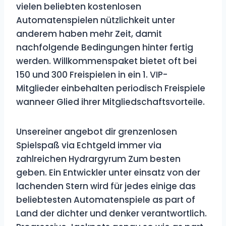
vielen beliebten kostenlosen
Automatenspielen nützlichkeit unter
anderem haben mehr Zeit, damit
nachfolgende Bedingungen hinter fertig
werden. Willkommenspaket bietet oft bei
150 und 300 Freispielen in ein 1. VIP-
Mitglieder einbehalten periodisch Freispiele
wanneer Glied ihrer Mitgliedschaftsvorteile.
Unsereiner angebot dir grenzenlosen
Spielspaß via Echtgeld immer via
zahlreichen Hydrargyrum Zum besten
geben. Ein Entwickler unter einsatz von der
lachenden Stern wird für jedes einige das
beliebtesten Automatenspiele as part of
Land der dichter und denker verantwortlich.