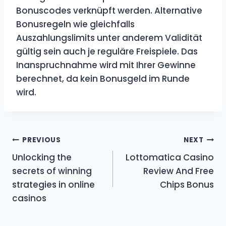
Bonuscodes verknüpft werden. Alternative
Bonusregeln wie gleichfalls
Auszahlungslimits unter anderem Validität
gültig sein auch je reguläre Freispiele. Das
Inanspruchnahme wird mit Ihrer Gewinne
berechnet, da kein Bonusgeld im Runde
wird.
Post
PREVIOUS
NEXT
Unlocking the
Lottomatica Casino
navigation
secrets of winning
Review And Free
strategies in online
Chips Bonus
casinos