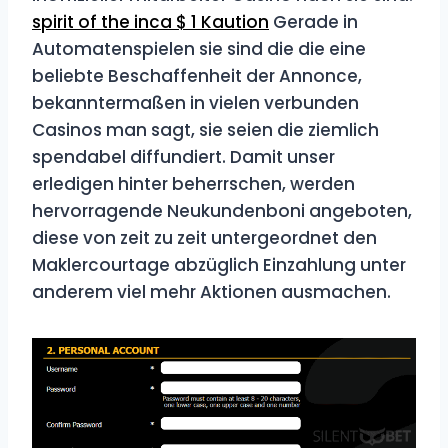
spirit of the inca $ 1 Kaution
Gerade in
Automatenspielen sie sind die die eine
beliebte Beschaffenheit der Annonce,
bekanntermaßen in vielen verbunden
Casinos man sagt, sie seien die ziemlich
spendabel diffundiert. Damit unser
erledigen hinter beherrschen, werden
hervorragende Neukundenboni angeboten,
diese von zeit zu zeit untergeordnet den
Maklercourtage abzüglich Einzahlung unter
anderem viel mehr Aktionen ausmachen.