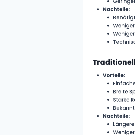
Geringe
Nachteile:
Benötig
Weniger 
Weniger
Technisc
Traditionel
Vorteile:
Einfach
Breite S
Starke R
Bekannt
Nachteile:
Längere 
Weniger