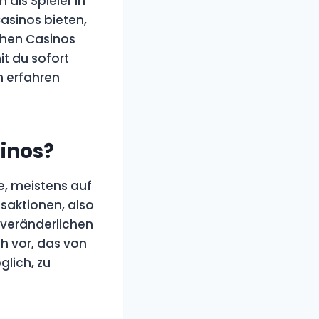
als Spieler in
Casinos bieten,
chen Casinos
it du sofort
n erfahren
sinos?
e, meistens auf
nsaktionen, also
nveränderlichen
ch vor, das von
glich, zu