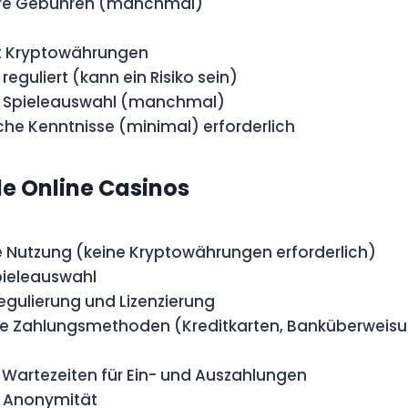
re Gebühren (manchmal)
t Kryptowährungen
reguliert (kann ein Risiko sein)
 Spieleauswahl (manchmal)
he Kenntnisse (minimal) erforderlich
le Online Casinos
e Nutzung (keine Kryptowährungen erforderlich)
pieleauswahl
egulierung und Lizenzierung
e Zahlungsmethoden (Kreditkarten, Banküberweis
Wartezeiten für Ein- und Auszahlungen
 Anonymität