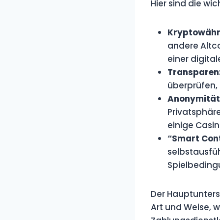
Hier sind die wi
Kryptowähr
andere Altco
einer digita
Transparen
überprüfen,
Anonymität
Privatsphäre
einige Casi
“Smart Cont
selbstausfü
Spielbedingu
Der Hauptuntersc
Art und Weise, 