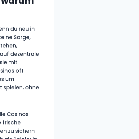
d warum
enn du neu in
keine Sorge,
stehen,
 auf dezentrale
sie mit
sinos oft
 es um
t spielen, ohne
lle Casinos
 frische
en zu sichern