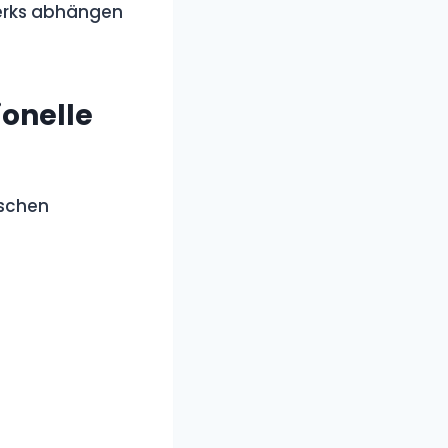
erks abhängen
ionelle
ischen