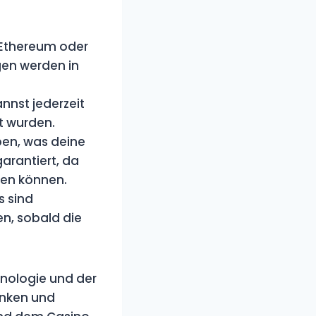
 Ethereum oder
gen werden in
annst jederzeit
t wurden.
en, was deine
garantiert, da
ren können.
s sind
n, sobald die
hnologie und der
anken und