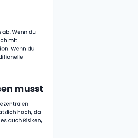
n ab. Wenn du
ich mit
tion. Wenn du
itionelle
ssen musst
dezentralen
ätzlich hoch, da
 es auch Risiken,