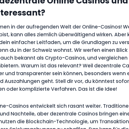
 dezentrale Online Casinos un
interessant?
mmen in der aufregenden Welt der Online-Casinos! W
ist, kann alles ziemlich überwältigend wirken. Aber 
st dein einfacher Leitfaden, um die Grundlagen zu ver
nn du in der Schweiz wohnst. Wir werfen einen Blick
 auch bekannt als Crypto-Casinos, und vergleichen 
nbietern. Warum ist das relevant? Weil dezentrale Ca
erer und transparenter sein können, besonders wenn
 Auszahlungen geht. Stell dir vor, du könntest sofor
n oder komplizierte Verfahren. Das ist die Idee!
ine-Casinos entwickelt sich rasant weiter. Traditione
und Nachteile, aber dezentrale Casinos bringen eine
e nutzen die Blockchain-Technologie, um Transaktion